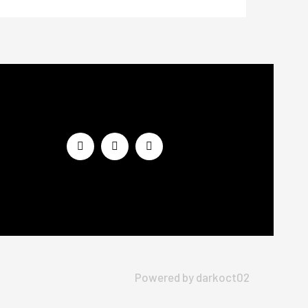
Powered by
darkoct02