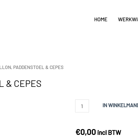
HOME
WERKWI
ILLON, PADDENSTOEL & CEPES
L & CEPES
BOUILLON,
IN WINKELMAN
PADDENSTOEL
&
€
0,00
CEPES
incl BTW